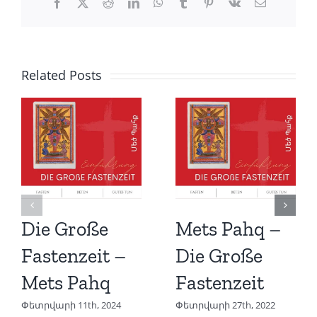
Facebook
X
Reddit
LinkedIn
WhatsApp
Tumblr
Pinterest
Vk
Email
Related Posts
Die Große
Mets Pahq –
Fastenzeit –
Die Große
Mets Pahq
Fastenzeit
Փետրվարի 11th, 2024
Փետրվարի 27th, 2022