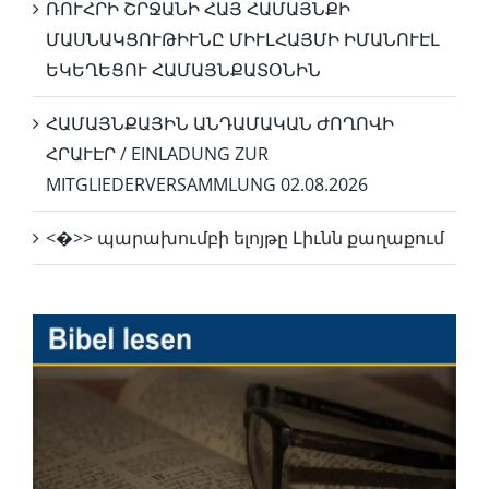
ՌՈՒՀՐԻ ՇՐՋԱՆԻ ՀԱՅ ՀԱՄԱՅՆՔԻ
ՄԱՍՆԱԿՑՈՒԹԻՒՆԸ ՄԻՒԼՀԱՅՄԻ ԻՄԱՆՈՒԷԼ
ԵԿԵՂԵՑՈՒ ՀԱՄԱՅՆՔԱՏՕՆԻՆ
ՀԱՄԱՅՆՔԱՅԻՆ ԱՆԴԱՄԱԿԱՆ ԺՈՂՈՎԻ
ՀՐԱՒԷՐ / EINLADUNG ZUR
MITGLIEDERVERSAMMLUNG 02.08.2026
<�>> պարախումբի ելոյթը Լիւնն քաղաքում