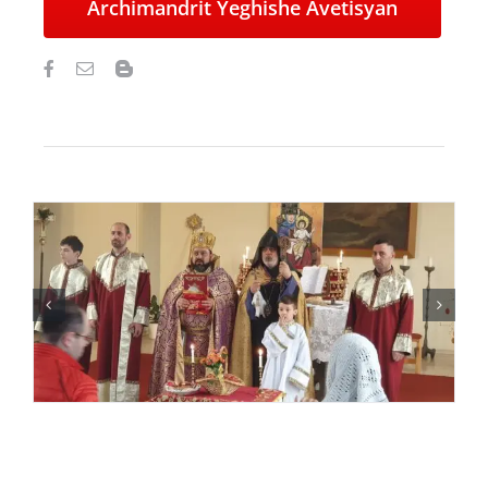
Archimandrit Yeghishe Avetisyan