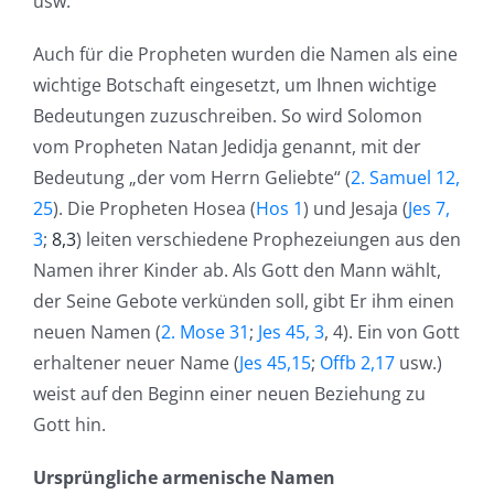
usw.
Auch für die Propheten wurden die Namen als eine
wichtige Botschaft eingesetzt, um Ihnen wichtige
Bedeutungen zuzuschreiben. So wird Solomon
vom Propheten Natan Jedidja genannt, mit der
Bedeutung „der vom Herrn Geliebte“ (
2. Samuel 12,
25
). Die Propheten Hosea (
Hos 1
) und Jesaja (
Jes 7,
3
;
8,3
) leiten verschiedene Prophezeiungen aus den
Namen ihrer Kinder ab. Als Gott den Mann wählt,
der Seine Gebote verkünden soll, gibt Er ihm einen
neuen Namen (
2. Mose 31
;
Jes 45, 3
, 4). Ein von Gott
erhaltener neuer Name (
Jes 45,15
;
Offb 2,17
usw.)
weist auf den Beginn einer neuen Beziehung zu
Gott hin.
Ursprüngliche armenische Namen