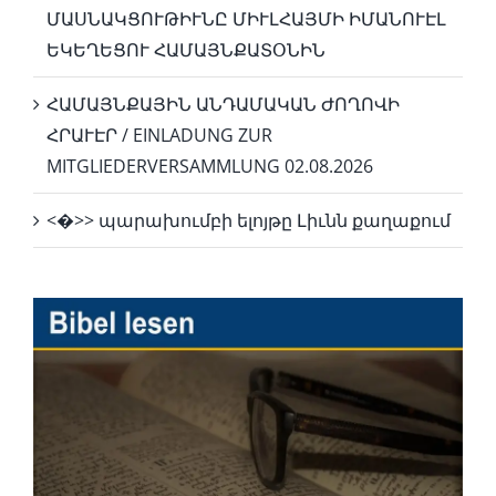
ՄԱՍՆԱԿՑՈՒԹԻՒՆԸ ՄԻՒԼՀԱՅՄԻ ԻՄԱՆՈՒԷԼ
ԵԿԵՂԵՑՈՒ ՀԱՄԱՅՆՔԱՏՕՆԻՆ
ՀԱՄԱՅՆՔԱՅԻՆ ԱՆԴԱՄԱԿԱՆ ԺՈՂՈՎԻ
ՀՐԱՒԷՐ / EINLADUNG ZUR
MITGLIEDERVERSAMMLUNG 02.08.2026
<�>> պարախումբի ելոյթը Լիւնն քաղաքում