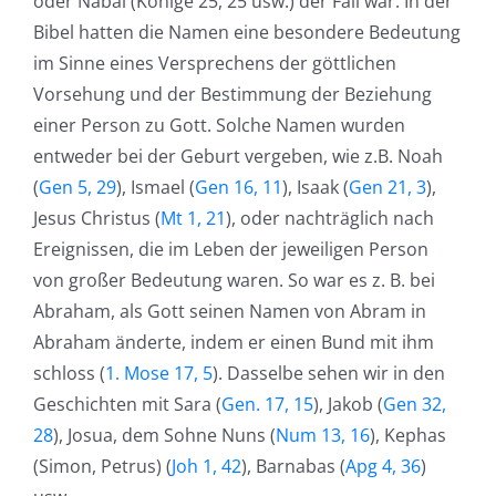
oder Nabal (Könige 25, 25 usw.) der Fall war. In der
Bibel hatten die Namen eine besondere Bedeutung
im Sinne eines Versprechens der göttlichen
Vorsehung und der Bestimmung der Beziehung
einer Person zu Gott. Solche Namen wurden
entweder bei der Geburt vergeben, wie z.B. Noah
(
Gen 5, 29
), Ismael (
Gen 16, 11
), Isaak (
Gen 21, 3
),
Jesus Christus (
Mt 1, 21
), oder nachträglich nach
Ereignissen, die im Leben der jeweiligen Person
von großer Bedeutung waren. So war es z. B. bei
Abraham, als Gott seinen Namen von Abram in
Abraham änderte, indem er einen Bund mit ihm
schloss (
1. Mose 17, 5
). Dasselbe sehen wir in den
Geschichten mit Sara (
Gen. 17, 15
), Jakob (
Gen 32,
28
), Josua, dem Sohne Nuns (
Num 13, 16
), Kephas
(Simon, Petrus) (
Joh 1, 42
), Barnabas (
Apg 4, 36
)