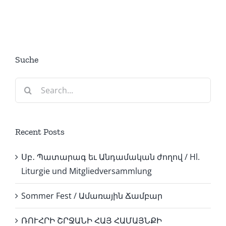
Suche
Search
for:
Recent Posts
Սբ․ Պատարագ եւ Անդամական ժողով / Hl.
Liturgie und Mitgliedversammlung
Sommer Fest / Ամառային Ճամբար
ՌՈՒՀՐԻ ՇՐՋԱՆԻ ՀԱՅ ՀԱՄԱՅՆՔԻ