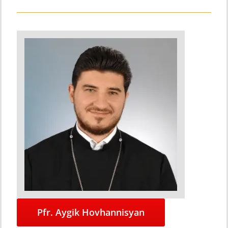
Pfr. Aygik Hovhannisyan