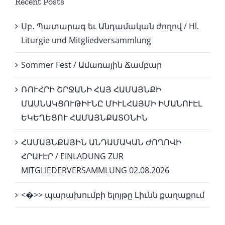
Recent Posts
Սբ․ Պատարագ եւ Անդամական ժողով / Hl.
Liturgie und Mitgliedversammlung
Sommer Fest / Ամառային Ճամբար
ՌՈՒՀՐԻ ՇՐՋԱՆԻ ՀԱՅ ՀԱՄԱՅՆՔԻ
ՄԱՍՆԱԿՑՈՒԹԻՒՆԸ ՄԻՒԼՀԱՅՄԻ ԻՄԱՆՈՒԷԼ
ԵԿԵՂԵՑՈՒ ՀԱՄԱՅՆՔԱՏՕՆԻՆ
ՀԱՄԱՅՆՔԱՅԻՆ ԱՆԴԱՄԱԿԱՆ ԺՈՂՈՎԻ
ՀՐԱՒԷՐ / EINLADUNG ZUR
MITGLIEDERVERSAMMLUNG 02.08.2026
<�>> պարախումբի ելոյթը Լիւնն քաղաքում