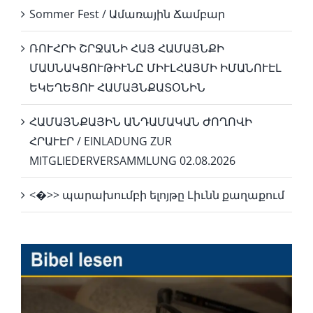
Sommer Fest / Ամառային Ճամբար
ՌՈՒՀՐԻ ՇՐՋԱՆԻ ՀԱՅ ՀԱՄԱՅՆՔԻ
ՄԱՍՆԱԿՑՈՒԹԻՒՆԸ ՄԻՒԼՀԱՅՄԻ ԻՄԱՆՈՒԷԼ
ԵԿԵՂԵՑՈՒ ՀԱՄԱՅՆՔԱՏՕՆԻՆ
ՀԱՄԱՅՆՔԱՅԻՆ ԱՆԴԱՄԱԿԱՆ ԺՈՂՈՎԻ
ՀՐԱՒԷՐ / EINLADUNG ZUR
MITGLIEDERVERSAMMLUNG 02.08.2026
<�>> պարախումբի ելոյթը Լիւնն քաղաքում