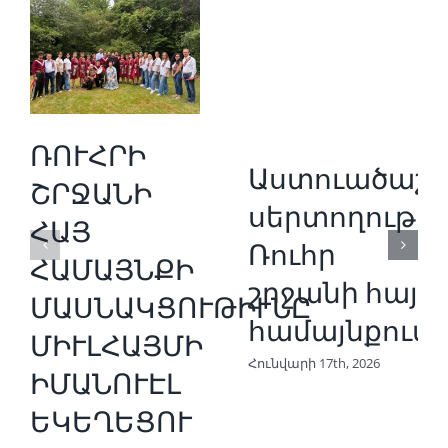
ՌՈՒՀՐԻ
Աստուածաշո
ՇՐՋԱՆԻ
սերտողութիւ
ՀԱՅ
Ռուհր
ՀԱՄԱՅՆՔԻ
շրջանի հայ
ՄԱՍՆԱԿՑՈՒԹԻՒՆԸ
համայնքում։
ՄԻՒԼՀԱՅՄԻ
Հունվարի 17th, 2026
ԻՄԱՆՈՒԷԼ
ԵԿԵՂԵՑՈՒ