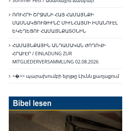
Sommer Fest / Ամառային Ճամբար
ՌՈՒՀՐԻ ՇՐՋԱՆԻ ՀԱՅ ՀԱՄԱՅՆՔԻ
ՄԱՍՆԱԿՑՈՒԹԻՒՆԸ ՄԻՒԼՀԱՅՄԻ ԻՄԱՆՈՒԷԼ
ԵԿԵՂԵՑՈՒ ՀԱՄԱՅՆՔԱՏՕՆԻՆ
ՀԱՄԱՅՆՔԱՅԻՆ ԱՆԴԱՄԱԿԱՆ ԺՈՂՈՎԻ
ՀՐԱՒԷՐ / EINLADUNG ZUR
MITGLIEDERVERSAMMLUNG 02.08.2026
<�>> պարախումբի ելոյթը Լիւնն քաղաքում