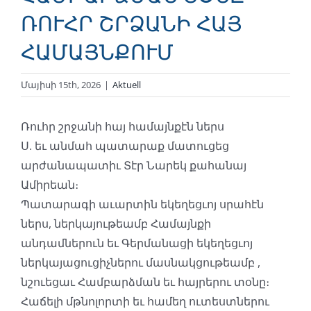
ՌՈՒՀՐ ՇՐՁԱՆԻ ՀԱՅ
ՀԱՄԱՅՆՔՈՒՄ
Մայիսի 15th, 2026
|
Aktuell
Ռուհր շրջանի հայ համայնքէն ներս
Ս. եւ անմահ պատարաք մատուցեց
արժանապատիւ Տէր Նարեկ քահանայ
Ամիրեան։
Պատարագի աւարտին եկեղեցւոյ սրահէն
ներս, ներկայութեամբ Համայնքի
անդամներուն եւ Գերմանացի եկեղեցւոյ
ներկայացուցիչներու մասնակցութեամբ ,
նշուեցաւ Համբարձման եւ հայրերու տօնը։
Հաճելի մթնոլորտի եւ համեղ ուտեստներու