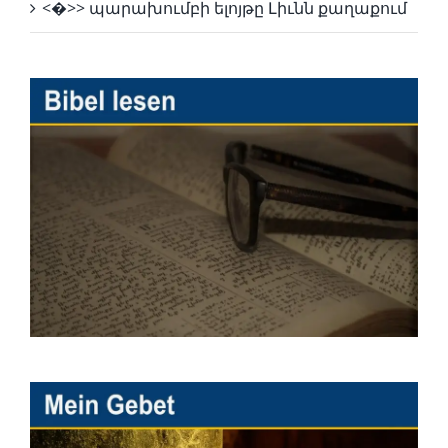
<�>> պարախումբի ելոյթը Լիւնն քաղաքում