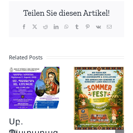
Teilen Sie diesen Artikel!
Facebook
X
Reddit
LinkedIn
WhatsApp
Tumblr
Pinterest
Vk
Email
Related Posts
Սբ․
Պատարագ