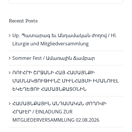
for:
Recent Posts
Սբ․ Պատարագ եւ Անդամական ժողով / Hl.
Liturgie und Mitgliedversammlung
Sommer Fest / Ամառային Ճամբար
ՌՈՒՀՐԻ ՇՐՋԱՆԻ ՀԱՅ ՀԱՄԱՅՆՔԻ
ՄԱՍՆԱԿՑՈՒԹԻՒՆԸ ՄԻՒԼՀԱՅՄԻ ԻՄԱՆՈՒԷԼ
ԵԿԵՂԵՑՈՒ ՀԱՄԱՅՆՔԱՏՕՆԻՆ
ՀԱՄԱՅՆՔԱՅԻՆ ԱՆԴԱՄԱԿԱՆ ԺՈՂՈՎԻ
ՀՐԱՒԷՐ / EINLADUNG ZUR
MITGLIEDERVERSAMMLUNG 02.08.2026