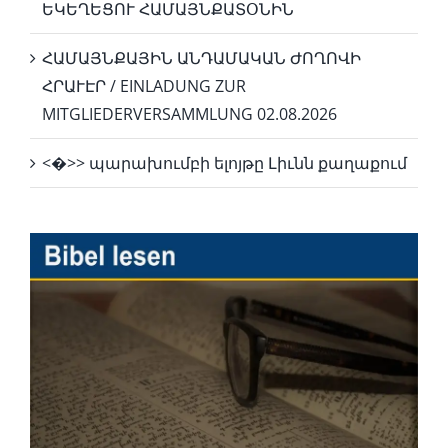
ԵԿԵՂԵՑՈՒ ՀԱՄԱՅՆՔԱՏՕՆԻՆ
ՀԱՄԱՅՆՔԱՅԻՆ ԱՆԴԱՄԱԿԱՆ ԺՈՂՈՎԻ
ՀՐԱՒԷՐ / EINLADUNG ZUR
MITGLIEDERVERSAMMLUNG 02.08.2026
<�>> պարախումբի ելոյթը Լիւնն քաղաքում