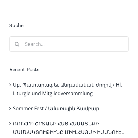
Suche
Search
for:
Recent Posts
Սբ․ Պատարագ եւ Անդամական ժողով / Hl.
Liturgie und Mitgliedversammlung
Sommer Fest / Ամառային Ճամբար
ՌՈՒՀՐԻ ՇՐՋԱՆԻ ՀԱՅ ՀԱՄԱՅՆՔԻ
ՄԱՍՆԱԿՑՈՒԹԻՒՆԸ ՄԻՒԼՀԱՅՄԻ ԻՄԱՆՈՒԷԼ