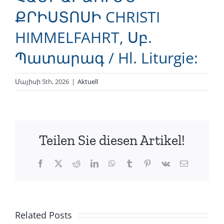
ՔՐԻՍՏՈՍԻ CHRISTI
HIMMELFAHRT, Սբ.
Պատարագ / Hl. Liturgie:
Մայիսի 5th, 2026
|
Aktuell
Teilen Sie diesen Artikel!
Facebook
X
Reddit
LinkedIn
WhatsApp
Tumblr
Pinterest
Vk
Email
Related Posts