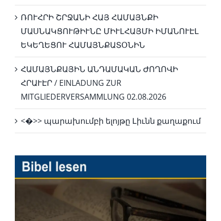
ՌՈՒՀՐԻ ՇՐՋԱՆԻ ՀԱՅ ՀԱՄԱՅՆՔԻ
ՄԱՍՆԱԿՑՈՒԹԻՒՆԸ ՄԻՒԼՀԱՅՄԻ ԻՄԱՆՈՒԷԼ
ԵԿԵՂԵՑՈՒ ՀԱՄԱՅՆՔԱՏՕՆԻՆ
ՀԱՄԱՅՆՔԱՅԻՆ ԱՆԴԱՄԱԿԱՆ ԺՈՂՈՎԻ
ՀՐԱՒԷՐ / EINLADUNG ZUR
MITGLIEDERVERSAMMLUNG 02.08.2026
<�>> պարախումբի ելոյթը Լիւնն քաղաքում