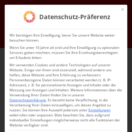
Zum
Mit die
Inhalt
Facebook
Instagram
YouTube
E-
Datenschutz-Präferenz
Mail
springen
Gottesdienste & Events
Mitgliedschaft
Service
Kontakt
Wir benötigen Ihre Einwilligung, bevor Sie unsere Website weiter
besuchen können.
Impressum
Datenschutz
DE
Wenn Sie unter 16 Jahre alt sind und Ihre Einwilligung zu optionalen
Services geben möchten, müssen Sie Ihre Erziehungsberechtigten
um Erlaubnis bitten.
Wir verwenden Cookies und andere Technologien auf unserer
Website. Einige von ihnen sind essenziell, während andere uns
helfen, diese Website und Ihre Erfahrung zu verbessern.
Personenbezogene Daten können verarbeitet werden (z. B. IP-
Adressen), z. B. für personalisierte Anzeigen und Inhalte oder die
Messung von Anzeigen und Inhalten.
Weitere Informationen über die
Verwendung Ihrer Daten finden Sie in unserer
Datenschutzerklärung
.
Es besteht keine Verpflichtung, in die
Verarbeitung Ihrer Daten einzuwilligen, um dieses Angebot zu
nutzen.
Sie können Ihre Auswahl jederzeit unter
Einstellungen
widerrufen oder anpassen.
Bitte beachten Sie, dass aufgrund
individueller Einstellungen möglicherweise nicht alle Funktionen der
Website verfügbar sind.
ՀԱՄԲԱՐՁՈՒՄՆ