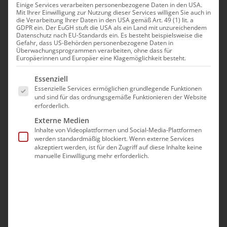
Einige Services verarbeiten personenbezogene Daten in den USA.
ՔՐԻՍՏՈՍԻ CHRISTI
Mit Ihrer Einwilligung zur Nutzung dieser Services willigen Sie auch in
die Verarbeitung Ihrer Daten in den USA gemäß Art. 49 (1) lit. a
GDPR ein. Der EuGH stuft die USA als ein Land mit unzureichendem
HIMMELFAHRT, Սբ.
Datenschutz nach EU-Standards ein. Es besteht beispielsweise die
Gefahr, dass US-Behörden personenbezogene Daten in
Überwachungsprogrammen verarbeiten, ohne dass für
Պատարագ / Hl. Liturgie:
Europäerinnen und Europäer eine Klagemöglichkeit besteht.
Es folgt eine Liste der Service-Gruppen, für die eine Ei
Essenziell
Mai 5th, 2026
|
Aktuell
Essenzielle Services ermöglichen grundlegende Funktionen
und sind für das ordnungsgemäße Funktionieren der Website
erforderlich.
Externe Medien
Inhalte von Videoplattformen und Social-Media-Plattformen
Teilen Sie diesen Artikel!
werden standardmäßig blockiert. Wenn externe Services
akzeptiert werden, ist für den Zugriff auf diese Inhalte keine
manuelle Einwilligung mehr erforderlich.
Facebook
X
Reddit
LinkedIn
WhatsApp
Tumblr
Pinterest
Vk
E-
Mail
Ähnliche Beiträge