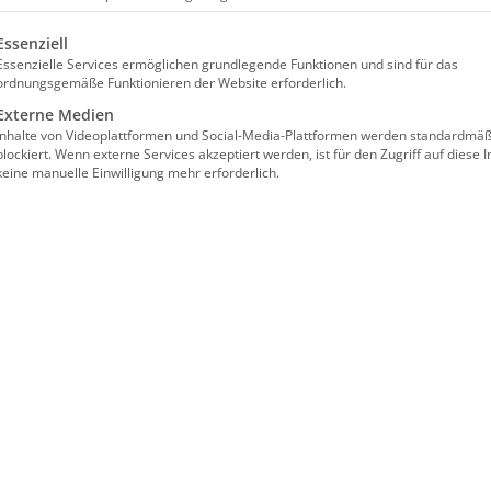
lgt eine Liste der Service-Gruppen, für die eine Einwilligun
Essenziell
Essenzielle Services ermöglichen grundlegende Funktionen und sind für das
ordnungsgemäße Funktionieren der Website erforderlich.
Externe Medien
Inhalte von Videoplattformen und Social-Media-Plattformen werden standardmäß
blockiert. Wenn externe Services akzeptiert werden, ist für den Zugriff auf diese I
keine manuelle Einwilligung mehr erforderlich.
er HERR ist!