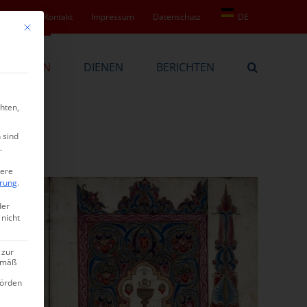
Service
Kontakt
Impressum
Datenschutz
DE
Mit diesem Button wird der Dialog geschlossen. Seine Funktionalität ist ide
BEKENNEN
DIENEN
BERICHTEN
hten,
 sind
.
tere
ärung
.
der
 nicht
 zur
gemäß
hörden