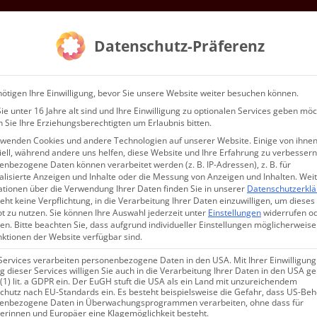
Gottesdienste & Events
Mitgliedschaft
Datenschutz-Präferenz
AGR E.V.
WIR
ötigen Ihre Einwilligung, bevor Sie unsere Website weiter besuchen können.
e unter 16 Jahre alt sind und Ihre Einwilligung zu optionalen Services geben möc
 Sie Ihre Erziehungsberechtigten um Erlaubnis bitten.
rwenden Cookies und andere Technologien auf unserer Website. Einige von ihnen
ell, während andere uns helfen, diese Website und Ihre Erfahrung zu verbessern
nbezogene Daten können verarbeitet werden (z. B. IP-Adressen), z. B. für
alisierte Anzeigen und Inhalte oder die Messung von Anzeigen und Inhalten.
Wei
ationen über die Verwendung Ihrer Daten finden Sie in unserer
Datenschutzerkl
eht keine Verpflichtung, in die Verarbeitung Ihrer Daten einzuwilligen, um dieses
t zu nutzen.
Sie können Ihre Auswahl jederzeit unter
Einstellungen
widerrufen o
en.
Bitte beachten Sie, dass aufgrund individueller Einstellungen möglicherweise
nktionen der Website verfügbar sind.
che
Services verarbeiten personenbezogene Daten in den USA. Mit Ihrer Einwilligung
 dieser Services willigen Sie auch in die Verarbeitung Ihrer Daten in den USA 
 (1) lit. a GDPR ein. Der EuGH stuft die USA als ein Land mit unzureichendem
chutz nach EU-Standards ein. Es besteht beispielsweise die Gefahr, dass US-Be
enbezogene Daten in Überwachungsprogrammen verarbeiten, ohne dass für
erinnen und Europäer eine Klagemöglichkeit besteht.