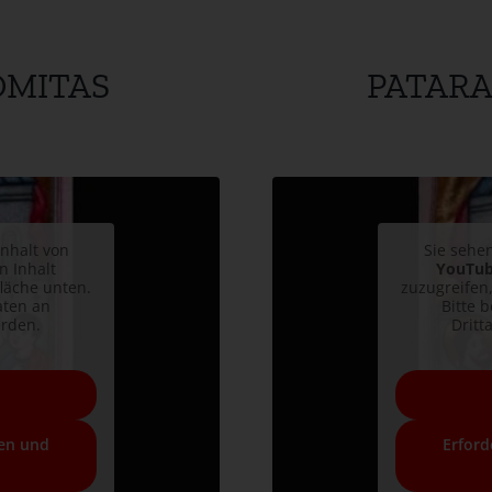
OMITAS
PATAR
inhalt von
Sie sehen
n Inhalt
YouTu
fläche unten.
zuzugreifen,
aten an
Bitte 
erden.
Dritt
ren und
Erford