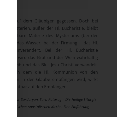
Gaben auf dem Gläubigen gegossen. Doch bei
allen Mysterien, außer der Hl. Eucharistie, bleibt
die sichtbare Materie des Mysteriums (bei der
Taufe – das Wasser, bei der Firmung – das Hl.
Myro) unverändert. Bei der Hl. Eucharistie
dagegen wird das Brot und der Wein wahrhaftig
in das Leib und das Blut Jesu Christi verwandelt.
Erst nach dem die Hl. Kommunion von den
Gläubigen in der Glaube empfangen wird, wirkt
sie unsichtbar auf den Empfänger.
Aus:
Diradur Sardaryan, Surb Patarag – Die Heilige Liturgie
der Armenischen Apostolischen Kirche. Eine Einführung