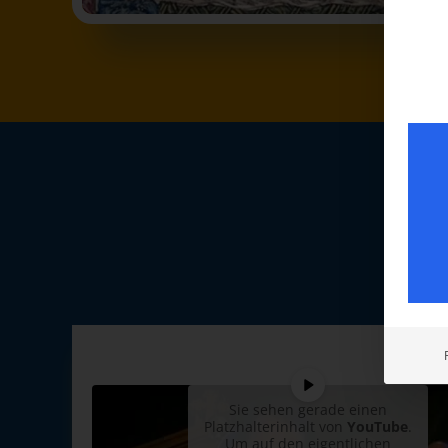
Sie sehen gerade einen
Platzhalterinhalt von
YouTube
.
Um auf den eigentlichen