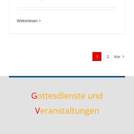
Weiterlesen
1
2
Vor
G
ottesdienste und
V
eranstaltungen