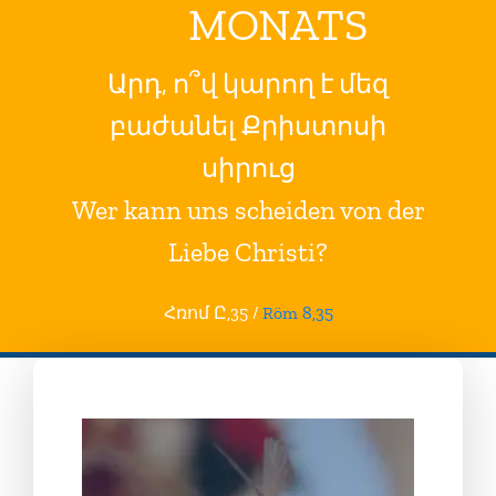
MONATS
Արդ, ո՞վ կարող է մեզ
բաժանել Քրիստոսի
սիրուց
Wer kann uns scheiden von der
Liebe Christi?
Հռոմ Ը,35
/
Röm 8,35