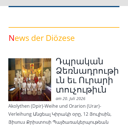
N
ews der Diözese
Դպրական
Ձեռնադրութի
ւն եւ Ուրարի
տուչութիւն
am 20. Juli 2026
Akolythen (Dpir)-Weihe und Orarion (Urar)-
Verleihung Անցեալ Կիրակի օրը, 12 Յուլիսին,
Յիսուս Քրիստոսի Պայծառակերպութեան