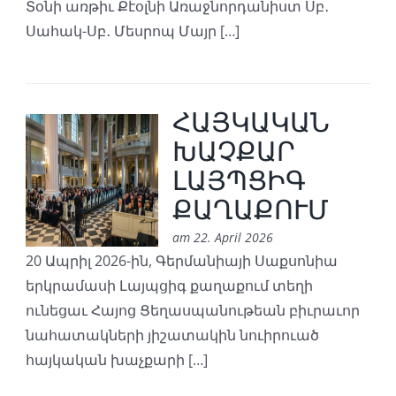
Տօնի առթիւ Քէօլնի Առաջնորդանիստ Սբ․
Սահակ-Սբ․ Մեսրոպ Մայր […]
ՀԱՅԿԱԿԱՆ
ԽԱՉՔԱՐ
ԼԱՅՊՑԻԳ
ՔԱՂԱՔՈՒՄ
am 22. April 2026
20 Ապրիլ 2026-ին, Գերմանիայի Սաքսոնիա
երկրամասի Լայպցիգ քաղաքում տեղի
ունեցաւ Հայոց Ցեղասպանութեան բիւրաւոր
նահատակների յիշատակին նուիրուած
հայկական խաչքարի […]