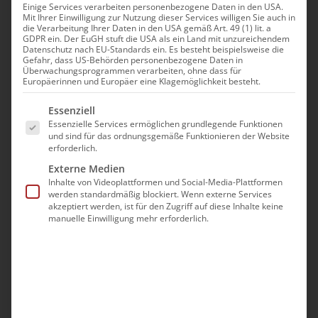
Staatliche Gedenk-
Einige Services verarbeiten personenbezogene Daten in den USA.
Mit Ihrer Einwilligung zur Nutzung dieser Services willigen Sie auch in
und Feiertage
die Verarbeitung Ihrer Daten in den USA gemäß Art. 49 (1) lit. a
GDPR ein. Der EuGH stuft die USA als ein Land mit unzureichendem
Datenschutz nach EU-Standards ein. Es besteht beispielsweise die
Gefahr, dass US-Behörden personenbezogene Daten in
Überwachungsprogrammen verarbeiten, ohne dass für
Europäerinnen und Europäer eine Klagemöglichkeit besteht.
Es folgt eine Liste der Service-Gruppen, für die eine Ei
In Armenien
Essenziell
Essenzielle Services ermöglichen grundlegende Funktionen
und sind für das ordnungsgemäße Funktionieren der Website
erforderlich.
In Deutschland
Externe Medien
Inhalte von Videoplattformen und Social-Media-Plattformen
werden standardmäßig blockiert. Wenn externe Services
akzeptiert werden, ist für den Zugriff auf diese Inhalte keine
1. Mai: Tag der Arbeit
manuelle Einwilligung mehr erforderlich.
9. Mai: Sieges- und Friedenstag
28. Mai: Tag der ersten Republik