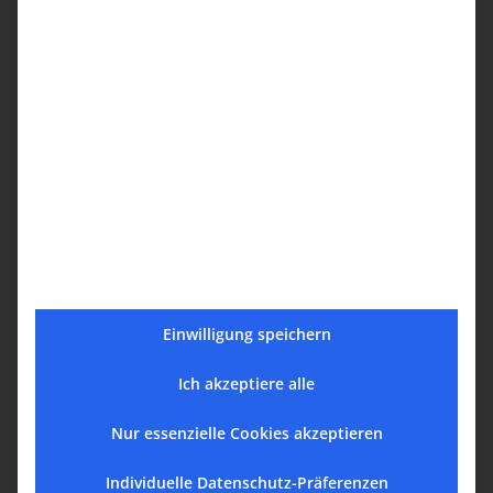
Quelle:
http://www.aga-online.org
Die Massaker in Sumgait
und Baku
Einwilligung speichern
Ich akzeptiere alle
Der Pogrom von Sumgait Ende Februar 1988
markiert den Beginn der behördlich organisierten
Nur essenzielle Cookies akzeptieren
Massengewalt an der armenischen Minderheit in
Individuelle Datenschutz-Präferenzen