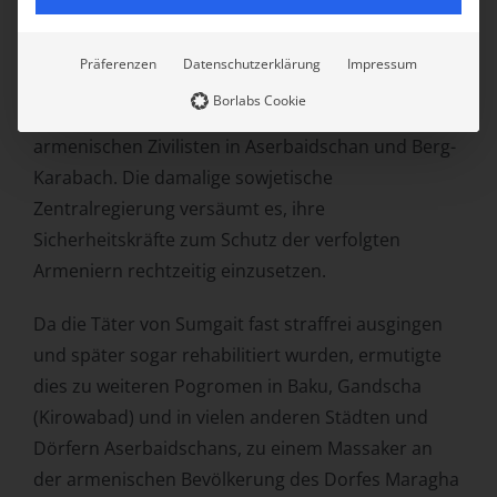
Aserbaidschan. Binnen zweier Jahre werden
Tausende ermordet, gefoltert, vergewaltigt.
Präferenzen
Datenschutzerklärung
Impressum
Über 300.000 Armenier flüchten vor der
Borlabs Cookie
nationalistisch motivierten Gewalt gegenüber
armenischen Zivilisten in Aserbaidschan und Berg-
Karabach. Die damalige sowjetische
Zentralregierung versäumt es, ihre
Sicherheitskräfte zum Schutz der verfolgten
Armeniern rechtzeitig einzusetzen.
Da die Täter von Sumgait fast straffrei ausgingen
und später sogar rehabilitiert wurden, ermutigte
dies zu weiteren Pogromen in Baku, Gandscha
(Kirowabad) und in vielen anderen Städten und
Dörfern Aserbaidschans, zu einem Massaker an
der armenischen Bevölkerung des Dorfes Maragha