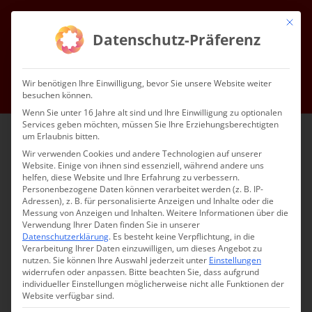
Zum
Mit die
Inhalt
Facebook
Instagram
YouTube
E-
Datenschutz-Präferenz
Mail
springen
Gottesdienste & Events
Mitgliedschaft
Service
Kontakt
Wir benötigen Ihre Einwilligung, bevor Sie unsere Website weiter
besuchen können.
Impressum
Datenschutz
DE
Wenn Sie unter 16 Jahre alt sind und Ihre Einwilligung zu optionalen
Services geben möchten, müssen Sie Ihre Erziehungsberechtigten
um Erlaubnis bitten.
Wir verwenden Cookies und andere Technologien auf unserer
Website. Einige von ihnen sind essenziell, während andere uns
helfen, diese Website und Ihre Erfahrung zu verbessern.
Personenbezogene Daten können verarbeitet werden (z. B. IP-
Adressen), z. B. für personalisierte Anzeigen und Inhalte oder die
Messung von Anzeigen und Inhalten.
Weitere Informationen über die
Verwendung Ihrer Daten finden Sie in unserer
Datenschutzerklärung
.
Es besteht keine Verpflichtung, in die
Verarbeitung Ihrer Daten einzuwilligen, um dieses Angebot zu
nutzen.
Sie können Ihre Auswahl jederzeit unter
Einstellungen
widerrufen oder anpassen.
Bitte beachten Sie, dass aufgrund
individueller Einstellungen möglicherweise nicht alle Funktionen der
Website verfügbar sind.