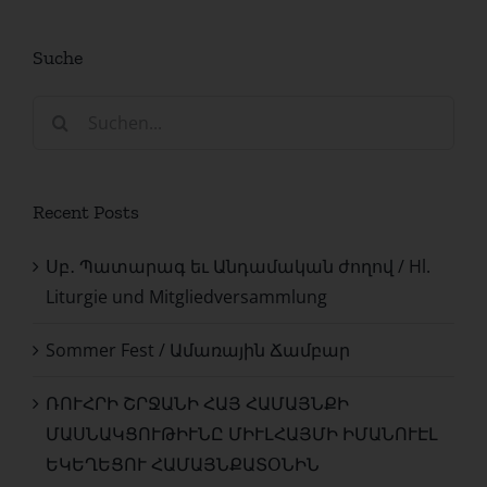
Suche
Suche
nach:
Recent Posts
Սբ․ Պատարագ եւ Անդամական ժողով / Hl.
Liturgie und Mitgliedversammlung
Sommer Fest / Ամառային Ճամբար
ՌՈՒՀՐԻ ՇՐՋԱՆԻ ՀԱՅ ՀԱՄԱՅՆՔԻ
ՄԱՍՆԱԿՑՈՒԹԻՒՆԸ ՄԻՒԼՀԱՅՄԻ ԻՄԱՆՈՒԷԼ
ԵԿԵՂԵՑՈՒ ՀԱՄԱՅՆՔԱՏՕՆԻՆ