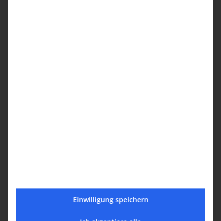
Teilen Sie diesen Artikel!
Facebook
X
Reddit
LinkedIn
WhatsApp
Tumblr
Pinterest
Vk
E-
Mail
Ähnliche Beiträge
Einwilligung speichern