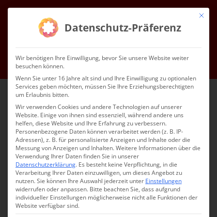
Zum
Mit die
Inhalt
Facebook
Instagram
YouTube
E-
Datenschutz-Präferenz
Mail
springen
Gottesdienste & Events
Mitgliedschaft
Service
Kontakt
Wir benötigen Ihre Einwilligung, bevor Sie unsere Website weiter
besuchen können.
Impressum
Datenschutz
DE
Wenn Sie unter 16 Jahre alt sind und Ihre Einwilligung zu optionalen
Services geben möchten, müssen Sie Ihre Erziehungsberechtigten
um Erlaubnis bitten.
Wir verwenden Cookies und andere Technologien auf unserer
Website. Einige von ihnen sind essenziell, während andere uns
helfen, diese Website und Ihre Erfahrung zu verbessern.
Personenbezogene Daten können verarbeitet werden (z. B. IP-
Adressen), z. B. für personalisierte Anzeigen und Inhalte oder die
Messung von Anzeigen und Inhalten.
Weitere Informationen über die
Verwendung Ihrer Daten finden Sie in unserer
Datenschutzerklärung
.
Es besteht keine Verpflichtung, in die
Verarbeitung Ihrer Daten einzuwilligen, um dieses Angebot zu
nutzen.
Sie können Ihre Auswahl jederzeit unter
Einstellungen
widerrufen oder anpassen.
Bitte beachten Sie, dass aufgrund
individueller Einstellungen möglicherweise nicht alle Funktionen der
Website verfügbar sind.
VOLKSTANZUNTERRICHT