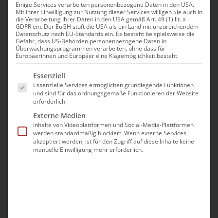
Einige Services verarbeiten personenbezogene Daten in den USA.
Mit Ihrer Einwilligung zur Nutzung dieser Services willigen Sie auch in
September 3rd, 2023
die Verarbeitung Ihrer Daten in den USA gemäß Art. 49 (1) lit. a
|
Aktivitäten
GDPR ein. Der EuGH stuft die USA als ein Land mit unzureichendem
Datenschutz nach EU-Standards ein. Es besteht beispielsweise die
Gefahr, dass US-Behörden personenbezogene Daten in
Überwachungsprogrammen verarbeiten, ohne dass für
Europäerinnen und Europäer eine Klagemöglichkeit besteht.
Es folgt eine Liste der Service-Gruppen, für die eine Ei
Essenziell
Essenzielle Services ermöglichen grundlegende Funktionen
und sind für das ordnungsgemäße Funktionieren der Website
erforderlich.
Externe Medien
Inhalte von Videoplattformen und Social-Media-Plattformen
werden standardmäßig blockiert. Wenn externe Services
akzeptiert werden, ist für den Zugriff auf diese Inhalte keine
manuelle Einwilligung mehr erforderlich.