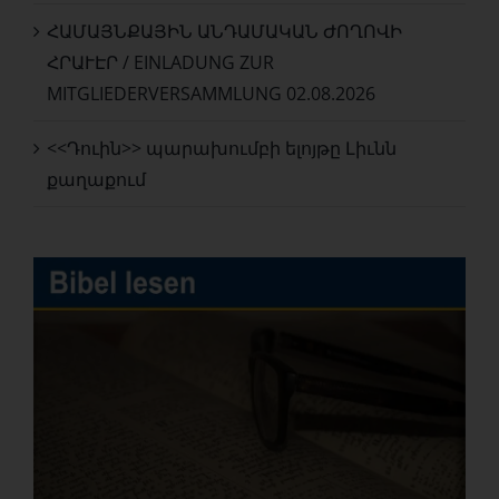
ՀԱՄԱՅՆՔԱՅԻՆ ԱՆԴԱՄԱԿԱՆ ԺՈՂՈՎԻ
ՀՐԱՒԷՐ / EINLADUNG ZUR
MITGLIEDERVERSAMMLUNG 02.08.2026
<<Դուին>> պարախումբի ելոյթը Լիւնն
քաղաքում