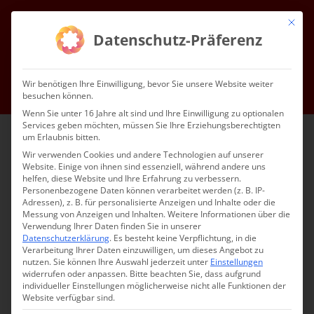
Zum
Mit die
Inhalt
Facebook
Instagram
YouTube
E-
Datenschutz-Präferenz
Mail
springen
Gottesdienste & Events
Mitgliedschaft
Service
Kontakt
Wir benötigen Ihre Einwilligung, bevor Sie unsere Website weiter
besuchen können.
Impressum
Datenschutz
DE
Wenn Sie unter 16 Jahre alt sind und Ihre Einwilligung zu optionalen
Services geben möchten, müssen Sie Ihre Erziehungsberechtigten
um Erlaubnis bitten.
Wir verwenden Cookies und andere Technologien auf unserer
Website. Einige von ihnen sind essenziell, während andere uns
helfen, diese Website und Ihre Erfahrung zu verbessern.
Personenbezogene Daten können verarbeitet werden (z. B. IP-
Adressen), z. B. für personalisierte Anzeigen und Inhalte oder die
Messung von Anzeigen und Inhalten.
Weitere Informationen über die
Verwendung Ihrer Daten finden Sie in unserer
Datenschutzerklärung
.
Es besteht keine Verpflichtung, in die
Verarbeitung Ihrer Daten einzuwilligen, um dieses Angebot zu
nutzen.
Sie können Ihre Auswahl jederzeit unter
Einstellungen
widerrufen oder anpassen.
Bitte beachten Sie, dass aufgrund
individueller Einstellungen möglicherweise nicht alle Funktionen der
Website verfügbar sind.
Sozialprojekt in Hovk