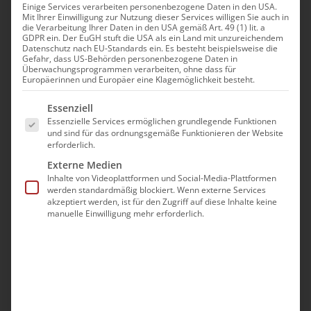
Einige Services verarbeiten personenbezogene Daten in den USA.
Mit Ihrer Einwilligung zur Nutzung dieser Services willigen Sie auch in
Mai 2nd, 2021
die Verarbeitung Ihrer Daten in den USA gemäß Art. 49 (1) lit. a
|
Diözese
,
Referat Diakonie
GDPR ein. Der EuGH stuft die USA als ein Land mit unzureichendem
Datenschutz nach EU-Standards ein. Es besteht beispielsweise die
Gefahr, dass US-Behörden personenbezogene Daten in
Die Diözese der Armenischen Kirche in
Überwachungsprogrammen verarbeiten, ohne dass für
Europäerinnen und Europäer eine Klagemöglichkeit besteht.
Deutschland startet die Planung des Sozialprojekts
Es folgt eine Liste der Service-Gruppen, für die eine Ei
„Bildung braucht Räume“ in Hovk. Das idyllische
Essenziell
Essenzielle Services ermöglichen grundlegende Funktionen
Dorf in der Provinz Tavush ist eines der ärmsten
und sind für das ordnungsgemäße Funktionieren der Website
erforderlich.
Dörfer Armeniens. Offiziell hat das Dorf 456
Externe Medien
Bewohner, 115 Familien. Meist sind es die
Inhalte von Videoplattformen und Social-Media-Plattformen
Vertriebenen aus Aserbaidschan, die 1988 – 1990
werden standardmäßig blockiert. Wenn externe Services
akzeptiert werden, ist für den Zugriff auf diese Inhalte keine
nach Armenien geflohen sind.
manuelle Einwilligung mehr erforderlich.
Hauptbeschäftigung der Dorfbewohner ist die
Landwirtschaft, Ackerbau und Viehzucht. Wobei es
im Dorf an jeglicher Technik fehlt. Die jungen
Dorfbewohner sehen keine Perspektiven, was sie