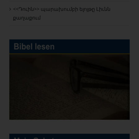
<<Դուին>> պարախումբի ելոյթը Լիւնն
քաղաքում