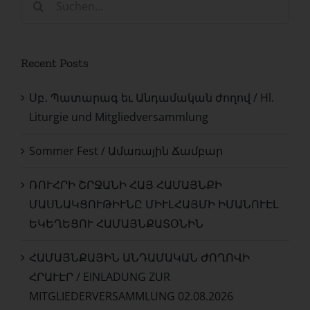
nach:
Recent Posts
Սբ․ Պատարագ եւ Անդամական ժողով / Hl.
Liturgie und Mitgliedversammlung
Sommer Fest / Ամառային Ճամբար
ՌՈՒՀՐԻ ՇՐՋԱՆԻ ՀԱՅ ՀԱՄԱՅՆՔԻ
ՄԱՍՆԱԿՑՈՒԹԻՒՆԸ ՄԻՒԼՀԱՅՄԻ ԻՄԱՆՈՒԷԼ
ԵԿԵՂԵՑՈՒ ՀԱՄԱՅՆՔԱՏՕՆԻՆ
ՀԱՄԱՅՆՔԱՅԻՆ ԱՆԴԱՄԱԿԱՆ ԺՈՂՈՎԻ
ՀՐԱՒԷՐ / EINLADUNG ZUR
MITGLIEDERVERSAMMLUNG 02.08.2026