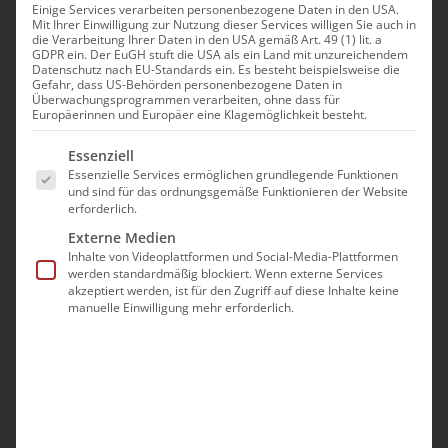
Einige Services verarbeiten personenbezogene Daten in den USA.
Mit Ihrer Einwilligung zur Nutzung dieser Services willigen Sie auch in
Februar 20th, 2024
die Verarbeitung Ihrer Daten in den USA gemäß Art. 49 (1) lit. a
|
Allgemein
,
Gemeinde
GDPR ein. Der EuGH stuft die USA als ein Land mit unzureichendem
Datenschutz nach EU-Standards ein. Es besteht beispielsweise die
Gefahr, dass US-Behörden personenbezogene Daten in
Überwachungsprogrammen verarbeiten, ohne dass für
Europäerinnen und Europäer eine Klagemöglichkeit besteht.
Es folgt eine Liste der Service-Gruppen, für die eine Ei
Essenziell
Essenzielle Services ermöglichen grundlegende Funktionen
und sind für das ordnungsgemäße Funktionieren der Website
erforderlich.
Externe Medien
Inhalte von Videoplattformen und Social-Media-Plattformen
werden standardmäßig blockiert. Wenn externe Services
akzeptiert werden, ist für den Zugriff auf diese Inhalte keine
manuelle Einwilligung mehr erforderlich.
Liebe Gemeindemitglieder,
hiermit laden wir alle beitragszahlenden
Gemeindemitglieder zur