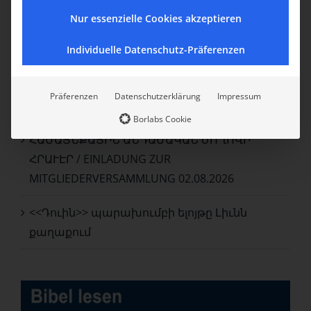
Nur essenzielle Cookies akzeptieren
Sommer Fest / Ամառային Ճամբար
Individuelle Datenschutz-Präferenzen
ՌՈՒՀՐԻ ՇՐՋԱՆԻ ՀԱՅ ՀԱՄԱՅՆՔԻ
ՄԱՍՆԱԿՑՈՒԹԻՒՆԸ ՄԻՒԼՀԱՅՄԻ ԻՄԱՆՈՒԷԼ
Präferenzen
Datenschutzerklärung
Impressum
ԵԿԵՂԵՑՈՒ ՀԱՄԱՅՆՔԱՏՕՆԻՆ
Borlabs Cookie
ՀԱՄԱՅՆՔԱՅԻՆ ԱՆԴԱՄԱԿԱՆ ԺՈՂՈՎԻ
ՀՐԱՒԷՐ / EINLADUNG ZUR
MITGLIEDERVERSAMMLUNG 02.08.2026
<<Դուին>> պարախումբի ելոյթը Լիւնն
քաղաքում