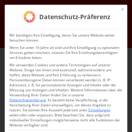
Zum
Mit die
Inhalt
Facebook
Instagram
YouTube
E-
Datenschutz-Präferenz
Mail
springen
Gottesdienste & Events
Mitgliedschaft
Service
Kontakt
Wir benötigen Ihre Einwilligung, bevor Sie unsere Website weiter
besuchen können.
Impressum
Datenschutz
DE
Wenn Sie unter 16 Jahre alt sind und Ihre Einwilligung zu optionalen
Services geben möchten, müssen Sie Ihre Erziehungsberechtigten
um Erlaubnis bitten.
Wir verwenden Cookies und andere Technologien auf unserer
Website. Einige von ihnen sind essenziell, während andere uns
helfen, diese Website und Ihre Erfahrung zu verbessern.
Personenbezogene Daten können verarbeitet werden (z. B. IP-
Adressen), z. B. für personalisierte Anzeigen und Inhalte oder die
Messung von Anzeigen und Inhalten.
Weitere Informationen über die
Verwendung Ihrer Daten finden Sie in unserer
Datenschutzerklärung
.
Es besteht keine Verpflichtung, in die
Verarbeitung Ihrer Daten einzuwilligen, um dieses Angebot zu
nutzen.
Sie können Ihre Auswahl jederzeit unter
Einstellungen
widerrufen oder anpassen.
Bitte beachten Sie, dass aufgrund
individueller Einstellungen möglicherweise nicht alle Funktionen der
Website verfügbar sind.
Mut zum Mitmachen