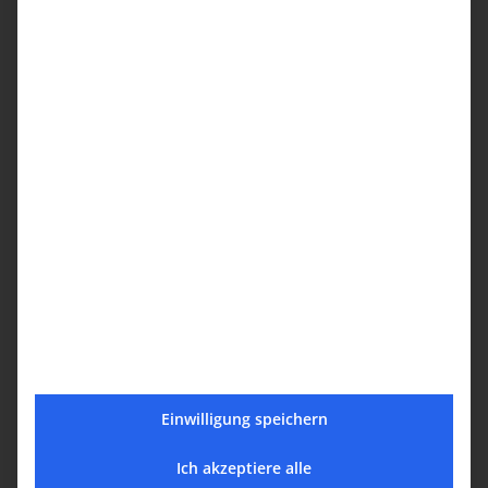
MIT DEN
Mets Pahq
JUGENDLICHE
Februar 11th, 2024
Oktober 28th, 2023
Suche
Suche
nach:
Recent Posts
Einwilligung speichern
Սբ․ Պատարագ եւ Անդամական ժողով / Hl.
Ich akzeptiere alle
Liturgie und Mitgliedversammlung