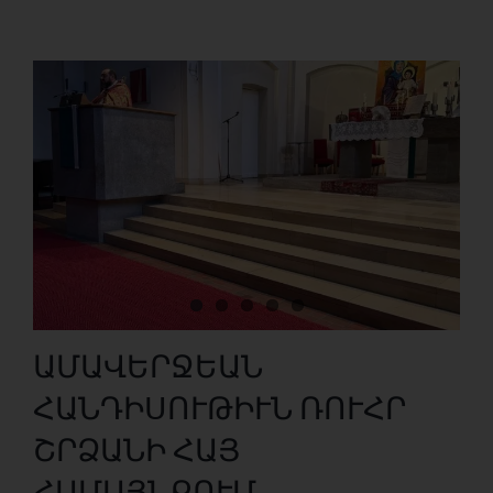
ԱՄԱՎԵՐՋԵԱՆ
ՀԱՆԴԻՍՈՒԹԻՒՆ ՌՈՒՀՐ
ՇՐՁԱՆԻ ՀԱՅ
ՀԱՄԱՅՆՔՈՒՄ