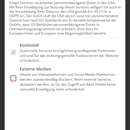
WILLKOMEN
/
Einige Services verarbeiten personenbezogene Daten in den USA.
Mit Ihrer Einwilligung zur Nutzung dieser Services willigen Sie auch in
die Verarbeitung Ihrer Daten in den USA gemäß Art. 49 (1) lit. a
ԲԱՐԻ ԳԱԼՈՒՍՏ
GDPR ein. Der EuGH stuft die USA als ein Land mit unzureichendem
Datenschutz nach EU-Standards ein. Es besteht beispielsweise die
Gefahr, dass US-Behörden personenbezogene Daten in
Überwachungsprogrammen verarbeiten, ohne dass für
Europäerinnen und Europäer eine Klagemöglichkeit besteht.
JUGEND DER AGR E.V
. / ԵՐԻՏԱՍԱՐԴ ՌՇՀՀ
Es folgt eine Liste der Service-Gruppen, für die eine Ei
Essenziell
Essenzielle Services ermöglichen grundlegende Funktionen
und sind für das ordnungsgemäße Funktionieren der Website
erforderlich.
Externe Medien
Inhalte von Videoplattformen und Social-Media-Plattformen
werden standardmäßig blockiert. Wenn externe Services
akzeptiert werden, ist für den Zugriff auf diese Inhalte keine
AKTIVITÄTEN
manuelle Einwilligung mehr erforderlich.
CHRISTLICH, FREUNDLICH, FAMILIÄR