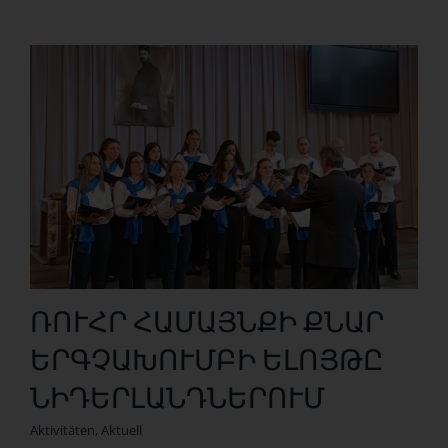
ՌՈՒՀՐ ՀԱՄԱՅՆՔԻ ՔՆԱՐ
ԵՐԳՉԱԽՈՒՄԲԻ ԵԼՈՅԹԸ
ՆԻԴԵՐԼԱՆԴՆԵՐՈՒՄ
Aktivitäten
,
Aktuell