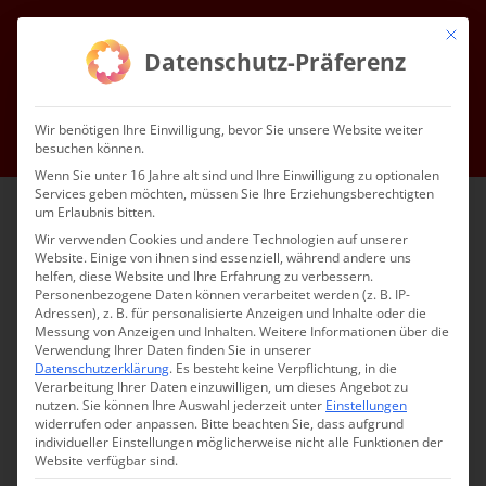
Zum
Mit die
Inhalt
Facebook
Instagram
YouTube
E-
Datenschutz-Präferenz
Mail
springen
Gottesdienste & Events
Mitgliedschaft
Service
Kontakt
Wir benötigen Ihre Einwilligung, bevor Sie unsere Website weiter
besuchen können.
Impressum
Datenschutz
DE
Wenn Sie unter 16 Jahre alt sind und Ihre Einwilligung zu optionalen
Services geben möchten, müssen Sie Ihre Erziehungsberechtigten
um Erlaubnis bitten.
Wir verwenden Cookies und andere Technologien auf unserer
Website. Einige von ihnen sind essenziell, während andere uns
helfen, diese Website und Ihre Erfahrung zu verbessern.
Personenbezogene Daten können verarbeitet werden (z. B. IP-
Adressen), z. B. für personalisierte Anzeigen und Inhalte oder die
Messung von Anzeigen und Inhalten.
Weitere Informationen über die
Verwendung Ihrer Daten finden Sie in unserer
Datenschutzerklärung
.
Es besteht keine Verpflichtung, in die
Verarbeitung Ihrer Daten einzuwilligen, um dieses Angebot zu
nutzen.
Sie können Ihre Auswahl jederzeit unter
Einstellungen
widerrufen oder anpassen.
Bitte beachten Sie, dass aufgrund
individueller Einstellungen möglicherweise nicht alle Funktionen der
Website verfügbar sind.