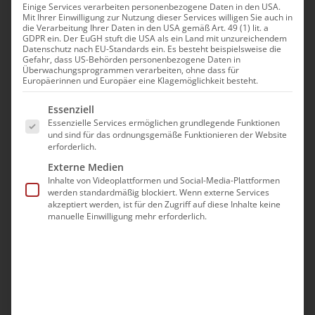
Einige Services verarbeiten personenbezogene Daten in den USA.
Mit Ihrer Einwilligung zur Nutzung dieser Services willigen Sie auch in
die Verarbeitung Ihrer Daten in den USA gemäß Art. 49 (1) lit. a
GDPR ein. Der EuGH stuft die USA als ein Land mit unzureichendem
Datenschutz nach EU-Standards ein. Es besteht beispielsweise die
Gefahr, dass US-Behörden personenbezogene Daten in
Überwachungsprogrammen verarbeiten, ohne dass für
Europäerinnen und Europäer eine Klagemöglichkeit besteht.
Es folgt eine Liste der Service-Gruppen, für die eine Ei
Essenziell
Essenzielle Services ermöglichen grundlegende Funktionen
und sind für das ordnungsgemäße Funktionieren der Website
erforderlich.
Externe Medien
Namenstag
Inhalte von Videoplattformen und Social-Media-Plattformen
werden standardmäßig blockiert. Wenn externe Services
akzeptiert werden, ist für den Zugriff auf diese Inhalte keine
manuelle Einwilligung mehr erforderlich.
Namenstag Heute feiert die Armenische
Apostolische Kirche die [...]
April 21st, 2022
|
Uncategorized
Weiterlesen