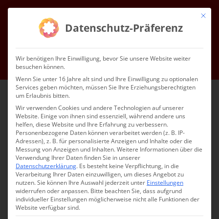
Zum
Mit die
Inhalt
Facebook
Instagram
YouTube
E-
Datenschutz-Präferenz
Mail
springen
Gottesdienste & Events
Mitgliedschaft
Service
Kontakt
Wir benötigen Ihre Einwilligung, bevor Sie unsere Website weiter
besuchen können.
Impressum
Datenschutz
DE
Wenn Sie unter 16 Jahre alt sind und Ihre Einwilligung zu optionalen
Services geben möchten, müssen Sie Ihre Erziehungsberechtigten
um Erlaubnis bitten.
Wir verwenden Cookies und andere Technologien auf unserer
Website. Einige von ihnen sind essenziell, während andere uns
helfen, diese Website und Ihre Erfahrung zu verbessern.
Personenbezogene Daten können verarbeitet werden (z. B. IP-
Adressen), z. B. für personalisierte Anzeigen und Inhalte oder die
Messung von Anzeigen und Inhalten.
Weitere Informationen über die
Verwendung Ihrer Daten finden Sie in unserer
Datenschutzerklärung
.
Es besteht keine Verpflichtung, in die
Verarbeitung Ihrer Daten einzuwilligen, um dieses Angebot zu
nutzen.
Sie können Ihre Auswahl jederzeit unter
Einstellungen
widerrufen oder anpassen.
Bitte beachten Sie, dass aufgrund
individueller Einstellungen möglicherweise nicht alle Funktionen der
Website verfügbar sind.