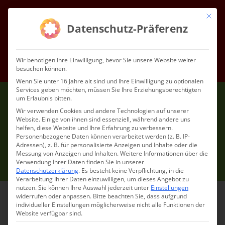
Zum
Mit die
Inhalt
Facebook
Instagram
YouTube
E-
Datenschutz-Präferenz
Mail
springen
Gottesdienste & Events
Mitgliedschaft
Service
Kontakt
Wir benötigen Ihre Einwilligung, bevor Sie unsere Website weiter
besuchen können.
Impressum
Datenschutz
DE
Wenn Sie unter 16 Jahre alt sind und Ihre Einwilligung zu optionalen
Services geben möchten, müssen Sie Ihre Erziehungsberechtigten
um Erlaubnis bitten.
Wir verwenden Cookies und andere Technologien auf unserer
Website. Einige von ihnen sind essenziell, während andere uns
helfen, diese Website und Ihre Erfahrung zu verbessern.
Personenbezogene Daten können verarbeitet werden (z. B. IP-
Adressen), z. B. für personalisierte Anzeigen und Inhalte oder die
Messung von Anzeigen und Inhalten.
Weitere Informationen über die
Verwendung Ihrer Daten finden Sie in unserer
Datenschutzerklärung
.
Es besteht keine Verpflichtung, in die
Verarbeitung Ihrer Daten einzuwilligen, um dieses Angebot zu
nutzen.
Sie können Ihre Auswahl jederzeit unter
Einstellungen
widerrufen oder anpassen.
Bitte beachten Sie, dass aufgrund
individueller Einstellungen möglicherweise nicht alle Funktionen der
Website verfügbar sind.
Beiträge zum Kirchenjahr: Feiertage, Gedenktage,