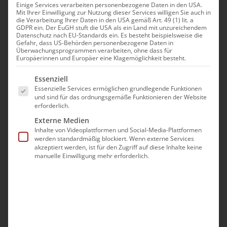
Einige Services verarbeiten personenbezogene Daten in den USA.
Fastenzeit etc.
Mit Ihrer Einwilligung zur Nutzung dieser Services willigen Sie auch in
die Verarbeitung Ihrer Daten in den USA gemäß Art. 49 (1) lit. a
GDPR ein. Der EuGH stuft die USA als ein Land mit unzureichendem
Datenschutz nach EU-Standards ein. Es besteht beispielsweise die
Gefahr, dass US-Behörden personenbezogene Daten in
Überwachungsprogrammen verarbeiten, ohne dass für
Europäerinnen und Europäer eine Klagemöglichkeit besteht.
Es folgt eine Liste der Service-Gruppen, für die eine Ei
Essenziell
Essenzielle Services ermöglichen grundlegende Funktionen
und sind für das ordnungsgemäße Funktionieren der Website
erforderlich.
Externe Medien
Inhalte von Videoplattformen und Social-Media-Plattformen
werden standardmäßig blockiert. Wenn externe Services
akzeptiert werden, ist für den Zugriff auf diese Inhalte keine
manuelle Einwilligung mehr erforderlich.
Namenstag
Namenstag Heute feiert die Armenische