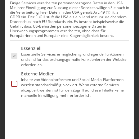
Einige Services verarbeiten personenbezogene Daten in den USA.
Յիշատակ Մեռելոց, Fest
Mit Ihrer Einwilligung zur Nutzung dieser Services willigen Sie auch in
die Verarbeitung Ihrer Daten in den USA gemäß Art. 49 (1) lit. a
GDPR ein. Der EuGH stuft die USA als ein Land mit unzureichendem
der Auferstehung Des
Datenschutz nach EU-Standards ein. Es besteht beispielsweise die
Gefahr, dass US-Behörden personenbezogene Daten in
Überwachungsprogrammen verarbeiten, ohne dass für
Herren / Totengedanken
Europäerinnen und Europäer eine Klagemöglichkeit besteht.
Es folgt eine Liste der Service-Gruppen, für die eine Ei
Essenziell
April 14th, 2025
|
Diözese
Essenzielle Services ermöglichen grundlegende Funktionen
und sind für das ordnungsgemäße Funktionieren der Website
erforderlich.
Externe Medien
Inhalte von Videoplattformen und Social-Media-Plattformen
Teilen Sie diesen Artikel!
werden standardmäßig blockiert. Wenn externe Services
akzeptiert werden, ist für den Zugriff auf diese Inhalte keine
manuelle Einwilligung mehr erforderlich.
Facebook
X
Reddit
LinkedIn
WhatsApp
Tumblr
Pinterest
Vk
E-
Mail
Ähnliche Beiträge