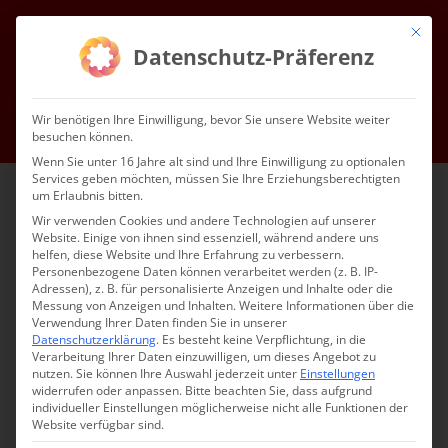
Zum
Mit die
Inhalt
Facebook
Instagram
YouTube
E-
Datenschutz-Präferenz
Mail
springen
Gottesdienste & Events
Mitgliedschaft
Service
Kontakt
Wir benötigen Ihre Einwilligung, bevor Sie unsere Website weiter
besuchen können.
Impressum
Datenschutz
DE
Wenn Sie unter 16 Jahre alt sind und Ihre Einwilligung zu optionalen
Services geben möchten, müssen Sie Ihre Erziehungsberechtigten
um Erlaubnis bitten.
Wir verwenden Cookies und andere Technologien auf unserer
Website. Einige von ihnen sind essenziell, während andere uns
helfen, diese Website und Ihre Erfahrung zu verbessern.
Personenbezogene Daten können verarbeitet werden (z. B. IP-
Adressen), z. B. für personalisierte Anzeigen und Inhalte oder die
Messung von Anzeigen und Inhalten.
Weitere Informationen über die
Verwendung Ihrer Daten finden Sie in unserer
Datenschutzerklärung
.
Es besteht keine Verpflichtung, in die
Verarbeitung Ihrer Daten einzuwilligen, um dieses Angebot zu
nutzen.
Sie können Ihre Auswahl jederzeit unter
Einstellungen
widerrufen oder anpassen.
Bitte beachten Sie, dass aufgrund
individueller Einstellungen möglicherweise nicht alle Funktionen der
Website verfügbar sind.
Տօն Յարութեան /