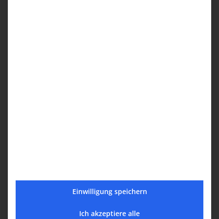
ՀՐԱՒԷՐ / EINLADUNG ZUR
MITGLIEDERVERSAMMLUNG 02.08.2026
<<Դուին>> պարախումբի ելոյթը Լիւնն
քաղաքում
Einwilligung speichern
Ich akzeptiere alle