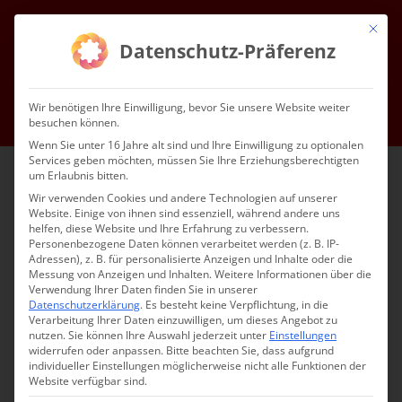
Zum
Mit die
Inhalt
Facebook
Instagram
YouTube
E-
Datenschutz-Präferenz
Mail
springen
Gottesdienste & Events
Mitgliedschaft
Service
Kontakt
Wir benötigen Ihre Einwilligung, bevor Sie unsere Website weiter
besuchen können.
Impressum
Datenschutz
DE
Wenn Sie unter 16 Jahre alt sind und Ihre Einwilligung zu optionalen
Services geben möchten, müssen Sie Ihre Erziehungsberechtigten
um Erlaubnis bitten.
Wir verwenden Cookies und andere Technologien auf unserer
Website. Einige von ihnen sind essenziell, während andere uns
helfen, diese Website und Ihre Erfahrung zu verbessern.
Personenbezogene Daten können verarbeitet werden (z. B. IP-
Adressen), z. B. für personalisierte Anzeigen und Inhalte oder die
Messung von Anzeigen und Inhalten.
Weitere Informationen über die
Verwendung Ihrer Daten finden Sie in unserer
Datenschutzerklärung
.
Es besteht keine Verpflichtung, in die
Verarbeitung Ihrer Daten einzuwilligen, um dieses Angebot zu
nutzen.
Sie können Ihre Auswahl jederzeit unter
Einstellungen
widerrufen oder anpassen.
Bitte beachten Sie, dass aufgrund
individueller Einstellungen möglicherweise nicht alle Funktionen der
Website verfügbar sind.
Սբ. Պատարագ / Hl.