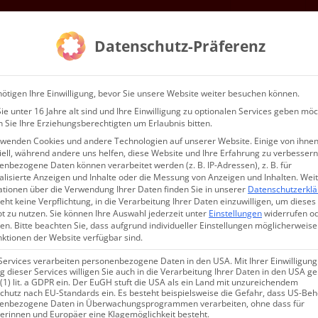
Gottesdienste & Events
Mitgliedschaft
Datenschutz-Präferenz
AGR E.V.
WIR
ötigen Ihre Einwilligung, bevor Sie unsere Website weiter besuchen können.
e unter 16 Jahre alt sind und Ihre Einwilligung zu optionalen Services geben möc
 Sie Ihre Erziehungsberechtigten um Erlaubnis bitten.
rwenden Cookies und andere Technologien auf unserer Website. Einige von ihnen
ell, während andere uns helfen, diese Website und Ihre Erfahrung zu verbessern
nbezogene Daten können verarbeitet werden (z. B. IP-Adressen), z. B. für
alisierte Anzeigen und Inhalte oder die Messung von Anzeigen und Inhalten.
Wei
ationen über die Verwendung Ihrer Daten finden Sie in unserer
Datenschutzerkl
urgie, Տօն Երեւման Սբ․ Խաչ
eht keine Verpflichtung, in die Verarbeitung Ihrer Daten einzuwilligen, um dieses
t zu nutzen.
Sie können Ihre Auswahl jederzeit unter
Einstellungen
widerrufen o
es
en.
Bitte beachten Sie, dass aufgrund individueller Einstellungen möglicherweise
nktionen der Website verfügbar sind.
Services verarbeiten personenbezogene Daten in den USA. Mit Ihrer Einwilligung
 dieser Services willigen Sie auch in die Verarbeitung Ihrer Daten in den USA 
 (1) lit. a GDPR ein. Der EuGH stuft die USA als ein Land mit unzureichendem
chutz nach EU-Standards ein. Es besteht beispielsweise die Gefahr, dass US-Be
enbezogene Daten in Überwachungsprogrammen verarbeiten, ohne dass für
erinnen und Europäer eine Klagemöglichkeit besteht.