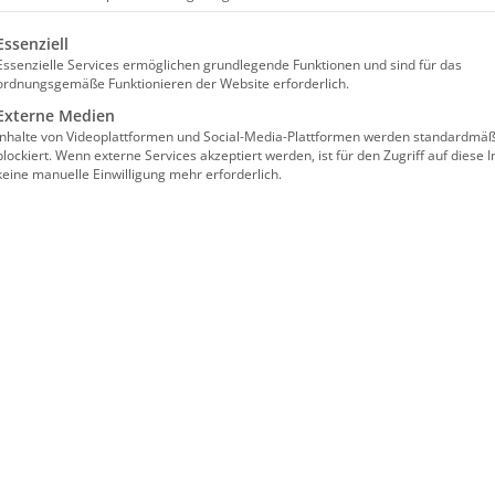
lgt eine Liste der Service-Gruppen, für die eine Einwilligun
Essenziell
Facebook
X
Reddit
LinkedIn
WhatsApp
Tumblr
Pinterest
Vk
Essenzielle Services ermöglichen grundlegende Funktionen und sind für das
ordnungsgemäße Funktionieren der Website erforderlich.
Externe Medien
Inhalte von Videoplattformen und Social-Media-Plattformen werden standardmäß
blockiert. Wenn externe Services akzeptiert werden, ist für den Zugriff auf diese I
keine manuelle Einwilligung mehr erforderlich.
ՌՈՒՀՐԻ
ՇՐՋԱՆԻ
ՀԱՅ