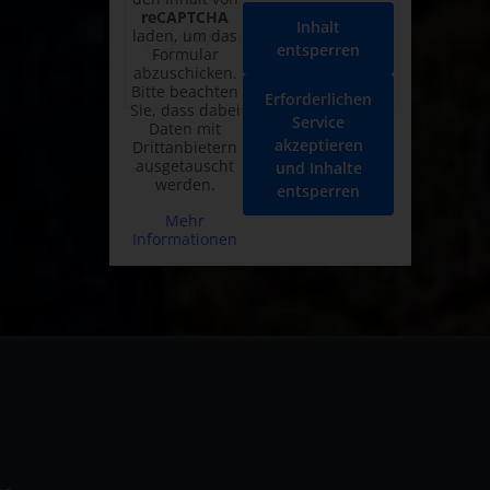
reCAPTCHA
Inhalt
laden, um das
entsperren
Formular
abzuschicken.
Bitte beachten
Erforderlichen
Sie, dass dabei
Service
Daten mit
akzeptieren
Drittanbietern
ausgetauscht
und Inhalte
werden.
entsperren
Mehr
Informationen