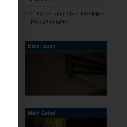
ԱՅԻՆ
<<Դուին>> պարախումբի ելոյթը
ԱՆ
Լիւնն քաղաքում
G
ERVERSAMMLUNG