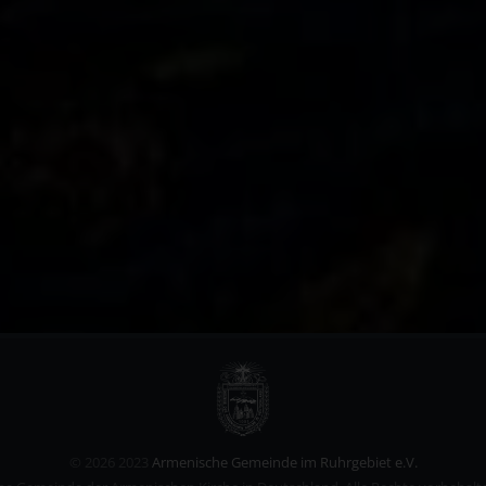
©
2026 2023
Armenische Gemeinde im Ruhrgebiet e.V.