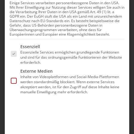
Einige Services verarbeiten personenbezogene Daten in den USA.
Մեծ եղեռնի զոհերի 111֊
Mit Ihrer Einwilligung zur Nutzung dieser Services willigen Sie auch in
die Verarbeitung Ihrer Daten in den USA gemäß Art. 49 (1) lit. a
GDPR ein. Der EuGH stuft die USA als ein Land mit unzureichendem
րդ ամեակին Ռուհր
Datenschutz nach EU-Standards ein. Es besteht beispielsweise die
Gefahr, dass US-Behörden personenbezogene Daten in
Überwachungsprogrammen verarbeiten, ohne dass für
շրջանի հայ
Europäerinnen und Europäer eine Klagemöglichkeit besteht.
համայնքում
Es folgt eine Liste der Service-Gruppen, für die eine Ei
Essenziell
Essenzielle Services ermöglichen grundlegende Funktionen
und sind für das ordnungsgemäße Funktionieren der Website
April 29th, 2026
|
Aktuell
erforderlich.
Externe Medien
Inhalte von Videoplattformen und Social-Media-Plattformen
Ապրիլի 26֊ին, Ռուհր շրջանի հայ համայնքը
werden standardmäßig blockiert. Wenn externe Services
կազմակերպած էր յուշատօն նուիրուած Մեծ
akzeptiert werden, ist für den Zugriff auf diese Inhalte keine
manuelle Einwilligung mehr erforderlich.
եղեռնի զոհերի 111֊րդ ամեակին։
Հովանաւորութեամբ
Գերաշնորհ Տ. Սերովբէ Եպիսկոպոս
Իսախանեանի, օրուայ բանախօս Տոքթոր
Ռաֆֆի Պետիքեանի։