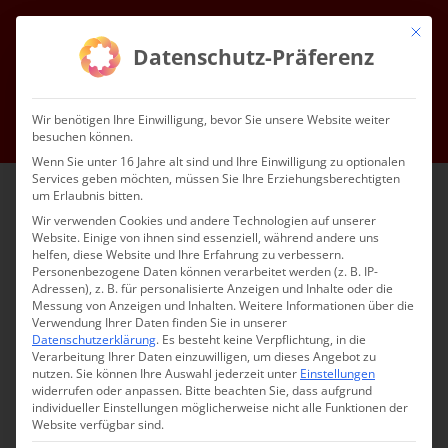
Zum
Mit die
Inhalt
Facebook
Instagram
YouTube
E-
Datenschutz-Präferenz
Mail
springen
Gottesdienste & Events
Mitgliedschaft
Service
Kontakt
Wir benötigen Ihre Einwilligung, bevor Sie unsere Website weiter
besuchen können.
Impressum
Datenschutz
DE
Wenn Sie unter 16 Jahre alt sind und Ihre Einwilligung zu optionalen
Services geben möchten, müssen Sie Ihre Erziehungsberechtigten
um Erlaubnis bitten.
Wir verwenden Cookies und andere Technologien auf unserer
Website. Einige von ihnen sind essenziell, während andere uns
helfen, diese Website und Ihre Erfahrung zu verbessern.
Personenbezogene Daten können verarbeitet werden (z. B. IP-
Adressen), z. B. für personalisierte Anzeigen und Inhalte oder die
Messung von Anzeigen und Inhalten.
Weitere Informationen über die
Verwendung Ihrer Daten finden Sie in unserer
Datenschutzerklärung
.
Es besteht keine Verpflichtung, in die
Verarbeitung Ihrer Daten einzuwilligen, um dieses Angebot zu
nutzen.
Sie können Ihre Auswahl jederzeit unter
Einstellungen
widerrufen oder anpassen.
Bitte beachten Sie, dass aufgrund
individueller Einstellungen möglicherweise nicht alle Funktionen der
Website verfügbar sind.
Յուշատօն նուիրուած