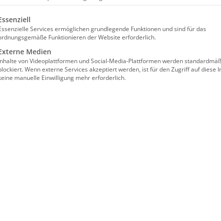
lgt eine Liste der Service-Gruppen, für die eine Einwilligun
Essenziell
Facebook
X
Reddit
LinkedIn
WhatsApp
Tumblr
Pinterest
Vk
Essenzielle Services ermöglichen grundlegende Funktionen und sind für das
ordnungsgemäße Funktionieren der Website erforderlich.
Externe Medien
Inhalte von Videoplattformen und Social-Media-Plattformen werden standardmäß
blockiert. Wenn externe Services akzeptiert werden, ist für den Zugriff auf diese I
keine manuelle Einwilligung mehr erforderlich.
ՌՈՒՀՐԻ
ՇՐՋԱՆԻ
ՀԱՅ