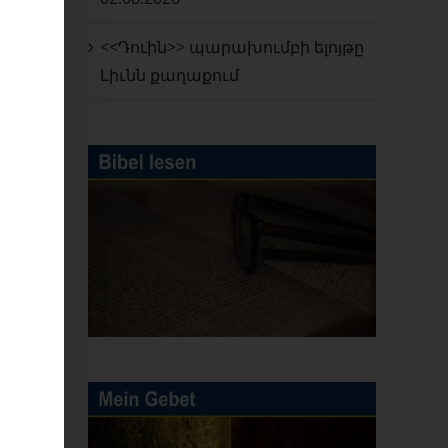
ԱՅԻՆ
<<Դուին>> պարախումբի ելոյթը
ԱՆ
Լիւնն քաղաքում
G
ERVERSAMMLUNG