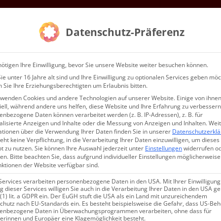
Gottesdienste & Events
Mitgliedschaft
Datenschutz-Präferenz
AGR E.V.
WIR
ötigen Ihre Einwilligung, bevor Sie unsere Website weiter besuchen können.
e unter 16 Jahre alt sind und Ihre Einwilligung zu optionalen Services geben möc
 Sie Ihre Erziehungsberechtigten um Erlaubnis bitten.
rwenden Cookies und andere Technologien auf unserer Website. Einige von ihnen
ell, während andere uns helfen, diese Website und Ihre Erfahrung zu verbessern
nbezogene Daten können verarbeitet werden (z. B. IP-Adressen), z. B. für
alisierte Anzeigen und Inhalte oder die Messung von Anzeigen und Inhalten.
Wei
ationen über die Verwendung Ihrer Daten finden Sie in unserer
Datenschutzerkl
օնակատարութիւն եւ
eht keine Verpflichtung, in die Verarbeitung Ihrer Daten einzuwilligen, um dieses
t zu nutzen.
Sie können Ihre Auswahl jederzeit unter
Einstellungen
widerrufen o
 շրջանի հայ համայնքում
en.
Bitte beachten Sie, dass aufgrund individueller Einstellungen möglicherweise
nktionen der Website verfügbar sind.
Services verarbeiten personenbezogene Daten in den USA. Mit Ihrer Einwilligung
 dieser Services willigen Sie auch in die Verarbeitung Ihrer Daten in den USA 
 (1) lit. a GDPR ein. Der EuGH stuft die USA als ein Land mit unzureichendem
chutz nach EU-Standards ein. Es besteht beispielsweise die Gefahr, dass US-Be
enbezogene Daten in Überwachungsprogrammen verarbeiten, ohne dass für
erinnen und Europäer eine Klagemöglichkeit besteht.