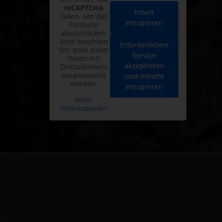
reCAPTCHA
Inhalt
laden, um das
entsperren
Formular
abzuschicken.
Bitte beachten
Erforderlichen
Sie, dass dabei
Service
Daten mit
akzeptieren
Drittanbietern
ausgetauscht
und Inhalte
werden.
entsperren
Mehr
Informationen