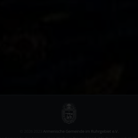
©
2026 2023
Armenische Gemeinde im Ruhrgebiet e.V.