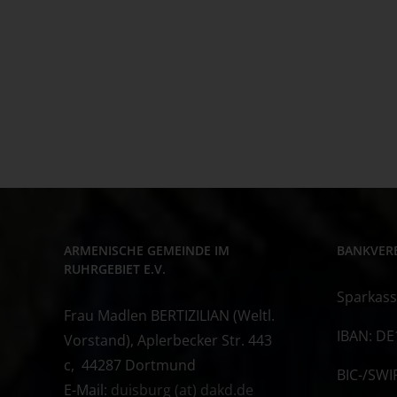
ARMENISCHE GEMEINDE IM
BANKVER
RUHRGEBIET E.V.
Sparkass
Frau Madlen BERTIZILIAN (Weltl.
IBAN: DE
Vorstand), Aplerbecker Str. 443
c, 44287 Dortmund
BIC-/SWI
E-Mail:
duisburg (at) dakd.de