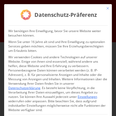
Zum
Mit die
Inhalt
Facebook
Instagram
YouTube
E-
Datenschutz-Präferenz
Mail
springen
Gottesdienste & Events
Mitgliedschaft
Service
Kontakt
Wir benötigen Ihre Einwilligung, bevor Sie unsere Website weiter
besuchen können.
Impressum
Datenschutz
DE
Wenn Sie unter 16 Jahre alt sind und Ihre Einwilligung zu optionalen
Services geben möchten, müssen Sie Ihre Erziehungsberechtigten
um Erlaubnis bitten.
Wir verwenden Cookies und andere Technologien auf unserer
Website. Einige von ihnen sind essenziell, während andere uns
helfen, diese Website und Ihre Erfahrung zu verbessern.
Personenbezogene Daten können verarbeitet werden (z. B. IP-
Adressen), z. B. für personalisierte Anzeigen und Inhalte oder die
Messung von Anzeigen und Inhalten.
Weitere Informationen über die
Verwendung Ihrer Daten finden Sie in unserer
Datenschutzerklärung
.
Es besteht keine Verpflichtung, in die
Verarbeitung Ihrer Daten einzuwilligen, um dieses Angebot zu
nutzen.
Sie können Ihre Auswahl jederzeit unter
Einstellungen
widerrufen oder anpassen.
Bitte beachten Sie, dass aufgrund
individueller Einstellungen möglicherweise nicht alle Funktionen der
Website verfügbar sind.
ՀԱՄԱՅՆՔԱՅԻՆ