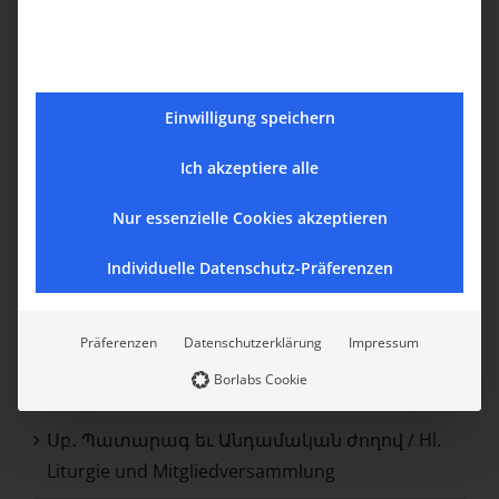
Mitgliedversammlung
Juli 29th, 2026
Einwilligung speichern
Ich akzeptiere alle
Nur essenzielle Cookies akzeptieren
Suche
Individuelle Datenschutz-Präferenzen
Suche
nach:
Präferenzen
Datenschutzerklärung
Impressum
Borlabs Cookie
Recent Posts
Սբ․ Պատարագ եւ Անդամական ժողով / Hl.
Liturgie und Mitgliedversammlung