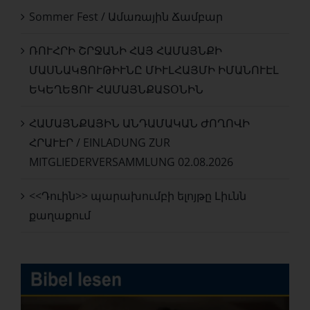
Sommer Fest / Ամառային Ճամբար
ՌՈՒՀՐԻ ՇՐՋԱՆԻ ՀԱՅ ՀԱՄԱՅՆՔԻ
ՄԱՍՆԱԿՑՈՒԹԻՒՆԸ ՄԻՒԼՀԱՅՄԻ ԻՄԱՆՈՒԷԼ
ԵԿԵՂԵՑՈՒ ՀԱՄԱՅՆՔԱՏՕՆԻՆ
ՀԱՄԱՅՆՔԱՅԻՆ ԱՆԴԱՄԱԿԱՆ ԺՈՂՈՎԻ
ՀՐԱՒԷՐ / EINLADUNG ZUR
MITGLIEDERVERSAMMLUNG 02.08.2026
<<Դուին>> պարախումբի ելոյթը Լիւնն
քաղաքում